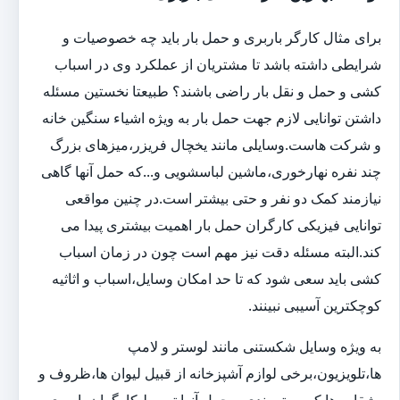
برای مثال کارگر باربری و حمل بار باید چه خصوصیات و
شرایطی داشته باشد تا مشتریان از عملکرد وی در اسباب
کشی و حمل و نقل بار راضی باشند؟ طبیعتا نخستین مسئله
داشتن توانایی لازم جهت حمل بار به ویژه اشیاء سنگین خانه
و شرکت هاست.وسایلی مانند یخچال فریزر،میزهای بزرگ
چند نفره نهارخوری،ماشین لباسشویی و...که حمل آنها گاهی
نیازمند کمک دو نفر و حتی بیشتر است.در چنین مواقعی
توانایی فیزیکی کارگران حمل بار اهمیت بیشتری پیدا می
کند.البته مسئله دقت نیز مهم است چون در زمان اسباب
کشی باید سعی شود که تا حد امکان وسایل،اسباب و اثاثیه
کوچکترین آسیبی نبینند.
به ویژه وسایل شکستنی مانند لوستر و لامپ
ها،تلویزیون،برخی لوازم آشپزخانه از قبیل لیوان ها،ظروف و