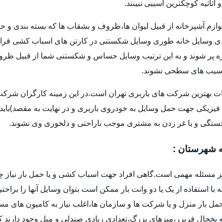
اثیه کوچکترین آسیبی نبینند.
وازم آشپزخانه از قبیل لیوان ها،ظروف و بشقاب ها که بسته بندی و حم
 وسایل خانه طوری وسایل شکستنی در کارتن های اسباب کشی قرار 
و غیره پر شوند و به این ترتیب وسایل حساس و شکستنی شما از قبیل ظر
ا آسیب های سطحی نشوند.
ات بهترین شرکت های باربری تهران است.در این زمینه کارگران شرکت ه
فیزیکی جهت حمل وسایل به خودروی باربری و در نهایت به مقصد)باید 
خستگی و یا غر زدن به مشتری موجب ناراحتی و دلخوری وی نشوند.
ه شهرستان :
یز مسئله مهمی است.گاهی افراد جهت اسباب کشی و یا حمل بار نیاز چ
ه با استفاده از یک یا دو وانت بار ممکن است بتوان وسایل آنها را براح
ل بار منزل و یا شرکت ها و سازمان ها،اغلب نیاز به کامیون های م
یخچال فریزر،میزهای بزرگ،تعدادی زیادی صندلی و مبل وجود دارند که 