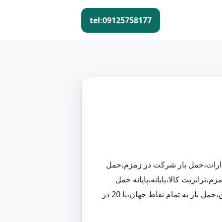
tel:09125758177
 ادارات،حمل بار شرکت در زمزم،حمل
ترانزیت کالا،پایانه،پایانه حمل
نقل،پایانه حمل بار،پایانه حمل کالا،گمرگ،حمل بار به شهرستان،حمل بار به تمام نقاط زمزم،حمل بار به خارج از کشور،حمل بار به عراق،حمل بار به تمام نقاط جهان،با 20 در